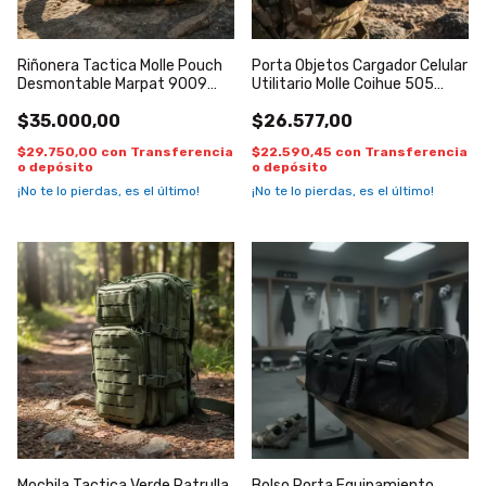
Riñonera Tactica Molle Pouch
Porta Objetos Cargador Celular
Desmontable Marpat 9009
Utilitario Molle Coihue 505
Belt Marpat
Negro
$35.000,00
$26.577,00
$29.750,00
con
Transferencia
$22.590,45
con
Transferencia
o depósito
o depósito
¡No te lo pierdas, es el último!
¡No te lo pierdas, es el último!
Mochila Tactica Verde Patrulla
Bolso Porta Equipamiento