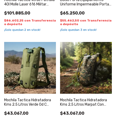
40l Molle Laser 616 Militar
Uniforme Impermeable Porta
Reforzada viaje avion
Tonfa Cordura 600d Negro
$101.885,00
$65.250,00
$86.602,25
con
Transferencia
$55.462,50
con
Transferencia
o depósito
o depósito
¡Solo quedan
2
en stock!
¡Solo quedan
3
en stock!
Mochila Tactica Hidratadora
Mochila Tactica Hidratadora
Kms 2.5 Litros Verde Od C
Kms 2,5 Litros Marpat Con
Bolsa Verde O D Liso
Bolsa Marpat ( Selva Pixelado )
$43.067,00
$43.067,00
Marpat