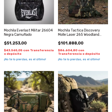
Mochila Everlast Militar 26604
Mochila Tactica Discovery
Negra Camuflado
Molle Laser 265 Woodland
Militar
$51.253,00
$101.888,00
$43.565,05
con
Transferencia
$86.604,80
con
o depósito
Transferencia o depósito
¡No te lo pierdas, es el último!
¡No te lo pierdas, es el último!