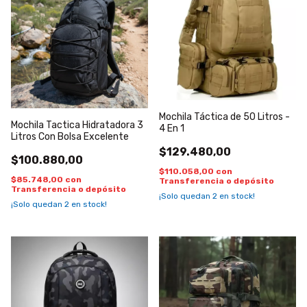
Mochila Táctica de 50 Litros -
Mochila Tactica Hidratadora 3
4 En 1
Litros Con Bolsa Excelente
$129.480,00
$100.880,00
$110.058,00
con
$85.748,00
con
Transferencia o depósito
Transferencia o depósito
¡Solo quedan
2
en stock!
¡Solo quedan
2
en stock!