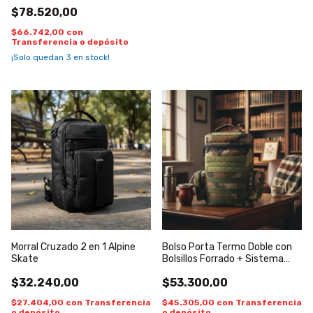
$78.520,00
$66.742,00
con
Transferencia o depósito
¡Solo quedan
3
en stock!
Morral Cruzado 2 en 1 Alpine
Bolso Porta Termo Doble con
Skate
Bolsillos Forrado + Sistema
Molle
$32.240,00
$53.300,00
$27.404,00
con
Transferencia
$45.305,00
con
Transferencia
o depósito
o depósito