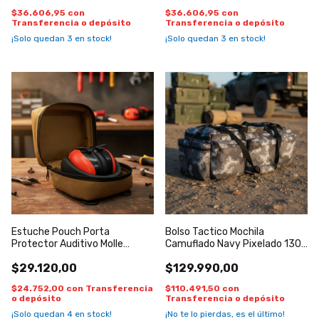
$36.606,95
con
$36.606,95
con
Transferencia o depósito
Transferencia o depósito
¡Solo quedan
3
en stock!
¡Solo quedan
3
en stock!
Estuche Pouch Porta
Bolso Tactico Mochila
Protector Auditivo Molle
Camuflado Navy Pixelado 130
Reforzado
litros totalmente
$29.120,00
$129.990,00
impermeable
$24.752,00
con
Transferencia
$110.491,50
con
o depósito
Transferencia o depósito
¡Solo quedan
4
en stock!
¡No te lo pierdas, es el último!